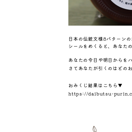
日本の伝統文様8パターンの
シールをめくると、あなた
あなたの今日や明日からを
さてあなたが引くのはどの
おみくじ結果はこちら▼
https://daibutsu-purin.