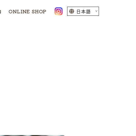
内
ONLINE SHOP
、