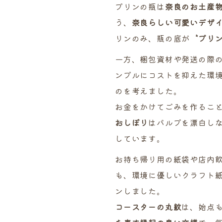
プリンの瓶は
奈良のお土産
う、
奈良らしい可愛いデザ
リンのみ、瓶の底が
〝プリ
一方、梱包資材や発送の際
ンプルにコストを抑えた環
のを考えました。
お金をかけてごみを作るこ
おしぼり
はパルプを漂白し
しています。
お持ち帰り用の紙袋や店内
も、環境に優しいクラフト
ンしました。
コースターの丸紋
は、始点