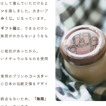
物
として喜んでいただけるよ
イン
を施しました。大きいプ
ンみくじ〟
になっています。
の
ギフト箱
は、できるだけシ
境負荷がかからないようなも
とに抵抗があったから。
ないナチュラルなものを使用
飲食用のプリンの
コースター
紙に日本の伝統文様をデザイ
も終点もないため、
「無限」