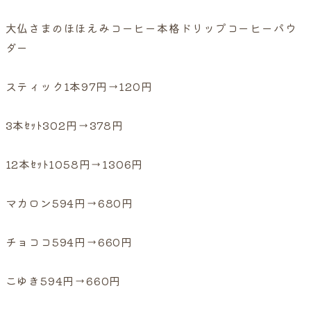
大仏さまのほほえみコーヒー本格ドリップコーヒーパウ
ダー
スティック1本97円→120円
3本ｾｯﾄ302円→378円
12本ｾｯﾄ1058円→1306円
マカロン594円→680円
チョココ594円→660円
こゆき594円→660円