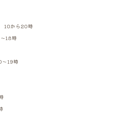
0から20時
18時
19時
時
時