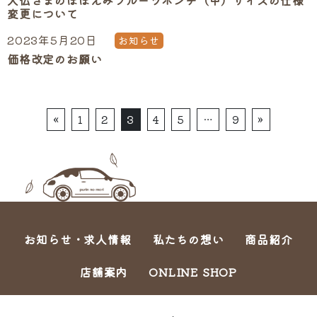
大仏さまのほほえみフルーツポンチ（中）サイズの仕様
変更について
2023年5月20日
お知らせ
価格改定のお願い
Posts navigation
«
1
2
3
4
5
…
9
»
お知らせ・求人情報
私たちの想い
商品紹介
店舗案内
ONLINE SHOP