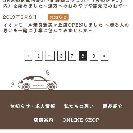
JR京都駅構内販売（新幹線のりば売店「古都みやび」
内）を始めました～遠方へのおみやげや旅先でのおやつ
に～
2019年3月8日
お知らせ
イオンモール奈良登美ヶ丘店OPENしました ～贈る人の
思いも一緒に丁寧に包んでみませんか～
Posts navigation
«
1
…
6
7
8
9
»
お知らせ・求人情報
私たちの想い
商品紹介
店舗案内
ONLINE SHOP